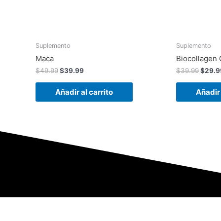
Suplemento
Suplemento
Maca
Biocollagen
$
49.99
$
39.99
$
39.99
$
29.9
Añadir al carrito
Añadir 
Contáctanos: