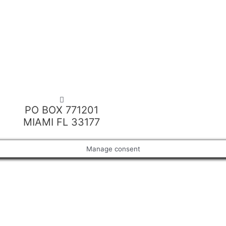
tral Natural Medicine, Inc
PO BOX 771201
MIAMI FL 33177
Manage consent