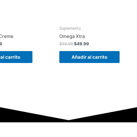
Suplemento
 Creme
Omega Xtra
9
$
59.99
$
49.99
al carrito
Añadir al carrito