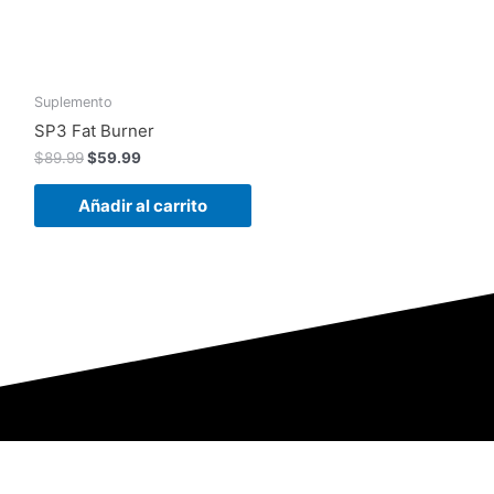
Suplemento
SP3 Fat Burner
$
89.99
$
59.99
Añadir al carrito