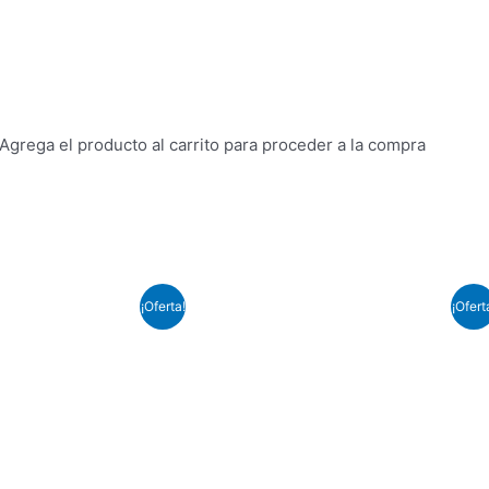
Agrega el producto al carrito para proceder a la compra
El
El
El
¡Oferta!
¡Ofert
precio
precio
precio
al
actual
original
actual
es:
era:
es:
9.
$29.99.
$59.99.
$49.99.